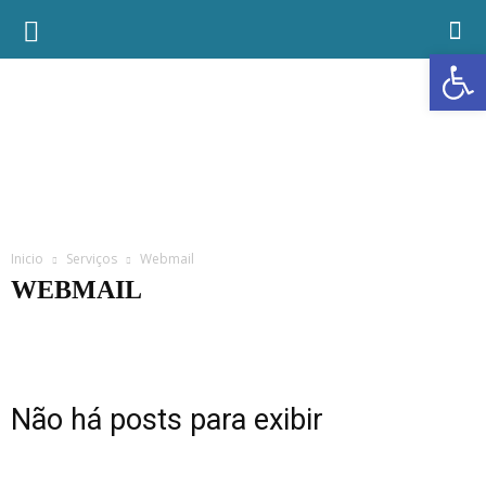
Abrir a
Inicio
Serviços
Webmail
WEBMAIL
E-SIC
Iluminação Pública
Ouvidoria Municipal
Webmail
Não há posts para exibir