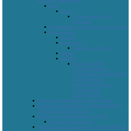
E SUSTENTABILIDADE
Rural
Eventos
1º Concurso do Café de
Alpinópolis
Coordenadoria de Proteção e Bem-estar Animal
Meio Ambiente
Relatório
Pneumáticos
Pneumáticos -Decretos
Contato
EDITAIS
EDITAL 001-2026
CADASTRAMENTO
COLETORES DE MATERIAIS
RECICLÁVEIS E
REUTILIZÁVEIS NO
MUNICÍPIO DE
ALPINÓPOLIS.
SECRETARIA MUNICIPAL DA FAZENDA
SECRETARIA MUNICIPAL DE PATRIMÔNIO E
CONTRATAÇÕES PÚBLICAS
SECRETARIA MUNICIPAL DE SAÚDE
Coordenadoria e Assessoria
SECRETARIA MUNICIPAL DE TRANSPORTES E