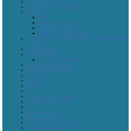
Governo Digital – Lei
LISTA DE ESPERA – CRECHES
CODEMA
ATAS
Legislação e resoluções
CODEMA – Aviso de Reunião
CODEMA – PUBLICAÇÕES
CONSELHO MUNICIPAL DE PROTEÇÃO AOS ANIMAIS
– COMPA
Código de Obras
Chamamento Público
Chamamento Público 001/2025
Código Tributário Municipal
Concursos e Processos Seletivos
Conselho Tutelar
Convênios
Digisus
Editais
Estudo de Impacto Vizinhança
Lei Paulo Gustavo – LPG
Leilão
Publicações – MROSC
Patrimônio Cultural
Política Nacional Aldir Blanc – PNAB
Relatório de Vistoria