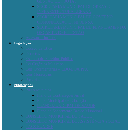
GESTÃO DE FROTAS
SECRETARIA MUNICIPAL DE OBRAS E
INFRAESTRUTURA URBANA
SECRETARIA MUNICIPAL DE GOVERNO,
COMUNICAÇÃO E IMPRENSA
SECRETARIA MUNICIPAL DE PLANEJAMENTO,
ORÇAMENTO E GESTÃO
Assessoria Jurídica
Legislação
Código de Ética
Decretos
Estatuto do Servidor Público
Lei Orgânica Municipal
Leis Orçamentárias – LDO/LOA/PPA
Leis Municipais
Portarias
Publicações
Plano Municipal
Plano de Contratações Anual
Plano Municipal de Educação
PLANO MUNICIPAL DE SAÚDE
Plano de Saneamento Básico Municipal
CONSELHO MUNICIPAL DE SAÚDE
CONSELHO MUNICIPAL DE ASSISTÊNCIA SOCIAL
CACS FUNDEB