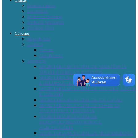
Cidade
História e dados
Localização
Monte das Oliveiras
Símbolos Municipais
Telefones Úteis
Governo
Mapa do Site
Gabinete
Prefeito
Vice-Prefeito
Secretarias
SECRETARIA MUNICIPAL DE ASSISTÊNCIA
SOCIAL E DIREITOS HUMANOS
SECRETARIA MUNICIPAL DE ADMINISTRAÇÃO
E RECURSOS HUMANOS
SECRETARIA MUNICIPAL DE CULTURA, LAZER
E TURISMO
SECRETARIA MUNICIPAL DE EDUCAÇÃO
SECRETARIA MUNICIPAL DE ESPORTES,
JUVENTUDE E CIDADANIA
SECRETARIA MUNICIPAL DE
DESENVOLVIMENTO RURAL E
AGROPECUÁRIA
SECRETARIA MUNICIPAL DE MEIO AMBIENTE