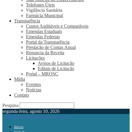
Telefones Úteis
Vigilância Sanitária
Farmácia Municipal
Transparência
Custos Auditáveis e Comparáveis
Emendas Estaduais
Emendas Federais
Portal da Transparência
Prestação de Contas Anual
Renuncia da Receita
Licitações
Avisos de Licitação
Editais de Licitação
Portal – MROSC
Mídia
Eventos
Notícias
Contato
Pesquisa
segunda-feira, agosto 10, 2026
Prefeitura Municipal de Alpinópolis
Início