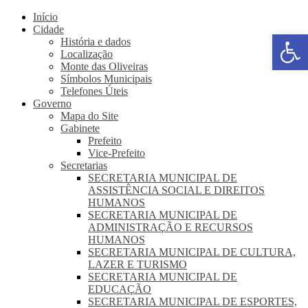
Início
Cidade
Abrir a
História e dados
Localização
Monte das Oliveiras
Símbolos Municipais
Telefones Úteis
Governo
Mapa do Site
Gabinete
Prefeito
Vice-Prefeito
Secretarias
SECRETARIA MUNICIPAL DE
ASSISTÊNCIA SOCIAL E DIREITOS
HUMANOS
SECRETARIA MUNICIPAL DE
ADMINISTRAÇÃO E RECURSOS
HUMANOS
SECRETARIA MUNICIPAL DE CULTURA,
LAZER E TURISMO
SECRETARIA MUNICIPAL DE
EDUCAÇÃO
SECRETARIA MUNICIPAL DE ESPORTES,