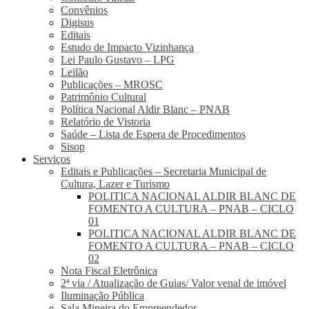
Convênios
Digisus
Editais
Estudo de Impacto Vizinhança
Lei Paulo Gustavo – LPG
Leilão
Publicações – MROSC
Patrimônio Cultural
Política Nacional Aldir Blanc – PNAB
Relatório de Vistoria
Saúde – Lista de Espera de Procedimentos
Sisop
Serviços
Editais e Publicações – Secretaria Municipal de
Cultura, Lazer e Turismo
POLITICA NACIONAL ALDIR BLANC DE
FOMENTO A CULTURA – PNAB – CICLO
01
POLITICA NACIONAL ALDIR BLANC DE
FOMENTO A CULTURA – PNAB – CICLO
02
Nota Fiscal Eletrônica
2ª via / Atualização de Guias/ Valor venal de imóvel
Iluminação Pública
Sala Mineira do Empreendedor