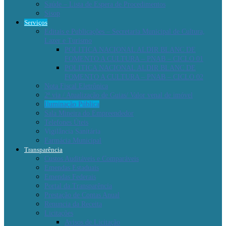
Saúde – Lista de Espera de Procedimentos
Sisop
Serviços
Editais e Publicações – Secretaria Municipal de Cultura,
Lazer e Turismo
POLITICA NACIONAL ALDIR BLANC DE
FOMENTO A CULTURA – PNAB – CICLO 01
POLITICA NACIONAL ALDIR BLANC DE
FOMENTO A CULTURA – PNAB – CICLO 02
Nota Fiscal Eletrônica
2ª via / Atualização de Guias/ Valor venal de imóvel
Iluminação Pública
Sala Mineira do Empreendedor
Telefones Úteis
Vigilância Sanitária
Farmácia Municipal
Transparência
Custos Auditáveis e Comparáveis
Emendas Estaduais
Emendas Federais
Portal da Transparência
Prestação de Contas Anual
Renuncia da Receita
Licitações
Avisos de Licitação