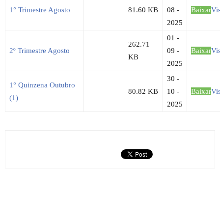
1° Trimestre Agosto
81.60 KB
08 -
Baixar
Vi
2025
01 -
262.71
2º Trimestre Agosto
09 -
Baixar
Vi
KB
2025
30 -
1° Quinzena Outubro
80.82 KB
10 -
Baixar
Vi
(1)
2025