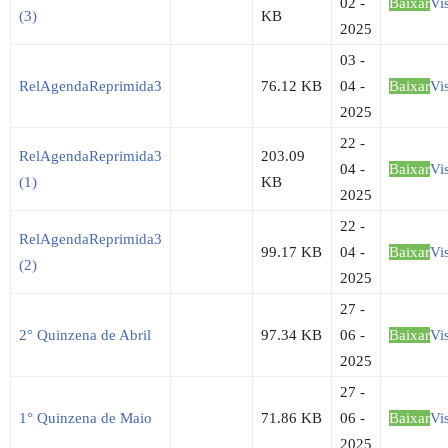
02 -
Baixar
Vi
(3)
KB
2025
03 -
RelAgendaReprimida3
76.12 KB
04 -
Baixar
Vi
2025
22 -
RelAgendaReprimida3
203.09
04 -
Baixar
Vi
(1)
KB
2025
22 -
RelAgendaReprimida3
99.17 KB
04 -
Baixar
Vi
(2)
2025
27 -
2° Quinzena de Abril
97.34 KB
06 -
Baixar
Vi
2025
27 -
1° Quinzena de Maio
71.86 KB
06 -
Baixar
Vi
2025