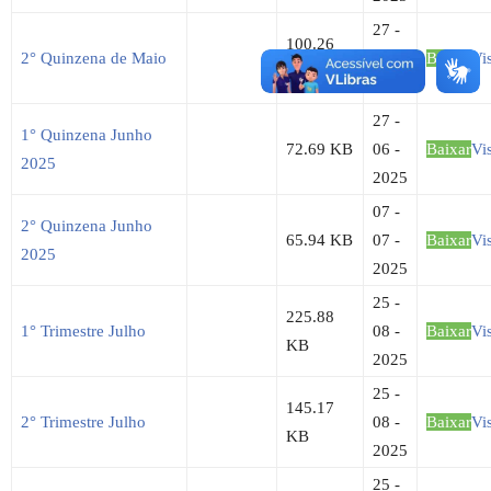
27 -
100.26
2° Quinzena de Maio
06 -
Baixar
Vi
KB
2025
27 -
1° Quinzena Junho
72.69 KB
06 -
Baixar
Vi
2025
2025
07 -
2° Quinzena Junho
65.94 KB
07 -
Baixar
Vi
2025
2025
25 -
225.88
1° Trimestre Julho
08 -
Baixar
Vi
KB
2025
25 -
145.17
2° Trimestre Julho
08 -
Baixar
Vi
KB
2025
25 -