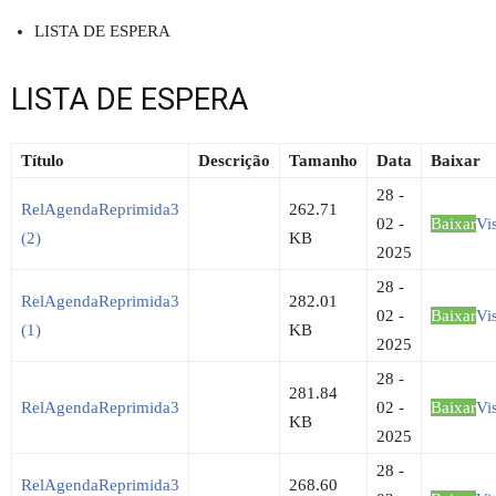
LISTA DE ESPERA
LISTA DE ESPERA
Título
Descrição
Tamanho
Data
Baixar
28 -
RelAgendaReprimida3
262.71
02 -
Baixar
Vi
(2)
KB
2025
28 -
RelAgendaReprimida3
282.01
02 -
Baixar
Vi
(1)
KB
2025
28 -
281.84
RelAgendaReprimida3
02 -
Baixar
Vi
KB
2025
28 -
RelAgendaReprimida3
268.60