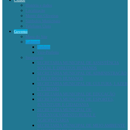
Cidade
História e dados
Localização
Monte das Oliveiras
Símbolos Municipais
Telefones Úteis
Governo
Mapa do Site
Gabinete
Prefeito
Vice-Prefeito
Secretarias
SECRETARIA MUNICIPAL DE ASSISTÊNCIA
SOCIAL E DIREITOS HUMANOS
SECRETARIA MUNICIPAL DE ADMINISTRAÇÃO
E RECURSOS HUMANOS
SECRETARIA MUNICIPAL DE CULTURA, LAZER
E TURISMO
SECRETARIA MUNICIPAL DE EDUCAÇÃO
SECRETARIA MUNICIPAL DE ESPORTES,
JUVENTUDE E CIDADANIA
SECRETARIA MUNICIPAL DE
DESENVOLVIMENTO RURAL E
AGROPECUÁRIA
SECRETARIA MUNICIPAL DE MEIO AMBIENTE