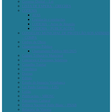
Governo Digital – Lei
LISTA DE ESPERA – CRECHES
CODEMA
ATAS
Legislação e resoluções
CODEMA – Aviso de Reunião
CODEMA – PUBLICAÇÕES
CONSELHO MUNICIPAL DE PROTEÇÃO AOS ANIMAIS
– COMPA
Código de Obras
Chamamento Público
Chamamento Público 001/2025
Código Tributário Municipal
Concursos e Processos Seletivos
Conselho Tutelar
Convênios
Digisus
Editais
Estudo de Impacto Vizinhança
Lei Paulo Gustavo – LPG
Leilão
Publicações – MROSC
Patrimônio Cultural
Política Nacional Aldir Blanc – PNAB
Relatório de Vistoria