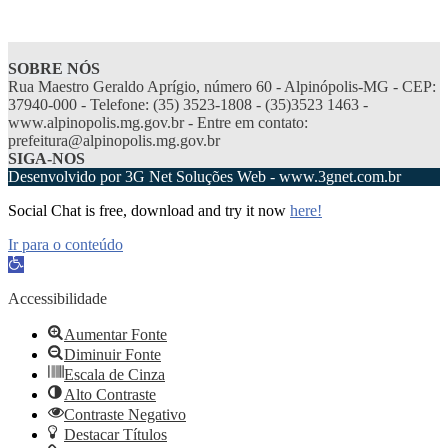
SOBRE NÓS
Rua Maestro Geraldo Aprígio, número 60 - Alpinópolis-MG - CEP:
37940-000 - Telefone: (35) 3523-1808 - (35)3523 1463 -
www.alpinopolis.mg.gov.br - Entre em contato:
prefeitura@alpinopolis.mg.gov.br
SIGA-NOS
Desenvolvido por 3G Net Soluções Web - www.3gnet.com.br
Social Chat is free, download and try it now
here!
Ir para o conteúdo
Abrir
a
barra
Accessibilidade
de
ferramentas
Aumentar Fonte
Diminuir Fonte
Escala de Cinza
Alto Contraste
Contraste Negativo
Destacar Títulos