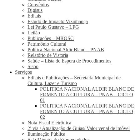
Convênios
Digisus
Editais
Estudo de Impacto Vizinhança
Lei Paulo Gustavo – LPG
Leilão
Publicações – MROSC
Patrimônio Cultural
Política Nacional Aldir Blanc – PNAB
Relatório de Vistoria
Saúde – Lista de Espera de Procedimentos
Sisop
Serviços
Editais e Publicações – Secretaria Municipal de
Cultura, Lazer e Turismo
POLITICA NACIONAL ALDIR BLANC DE
FOMENTO A CULTURA – PNAB – CICLO
01
POLITICA NACIONAL ALDIR BLANC DE
FOMENTO A CULTURA – PNAB – CICLO
02
Nota Fiscal Eletrônica
2ª via / Atualização de Guias/ Valor venal de imóvel
Iluminação Pública
Sala Mineira do Empreendedor