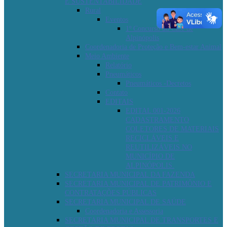
E SUSTENTABILIDADE
Rural
Eventos
1º Concurso do Café de
Alpinópolis
Coordenadoria de Proteção e Bem-estar Animal
Meio Ambiente
Relatório
Pneumáticos
Pneumáticos -Decretos
Contato
EDITAIS
EDITAL 001-2026
CADASTRAMENTO
COLETORES DE MATERIAIS
RECICLÁVEIS E
REUTILIZÁVEIS NO
MUNICÍPIO DE
ALPINÓPOLIS.
SECRETARIA MUNICIPAL DA FAZENDA
SECRETARIA MUNICIPAL DE PATRIMÔNIO E
CONTRATAÇÕES PÚBLICAS
SECRETARIA MUNICIPAL DE SAÚDE
Coordenadoria e Assessoria
SECRETARIA MUNICIPAL DE TRANSPORTES E