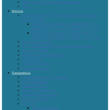
Saúde – Lista de Espera de Procedimentos
Sisop
Serviços
Editais e Publicações – Secretaria Municipal de Cultura,
Lazer e Turismo
POLITICA NACIONAL ALDIR BLANC DE
FOMENTO A CULTURA – PNAB – CICLO 01
POLITICA NACIONAL ALDIR BLANC DE
FOMENTO A CULTURA – PNAB – CICLO 02
Nota Fiscal Eletrônica
2ª via / Atualização de Guias/ Valor venal de imóvel
Iluminação Pública
Sala Mineira do Empreendedor
Telefones Úteis
Vigilância Sanitária
Farmácia Municipal
Transparência
Custos Auditáveis e Comparáveis
Emendas Estaduais
Emendas Federais
Portal da Transparência
Prestação de Contas Anual
Renuncia da Receita
Licitações
Avisos de Licitação