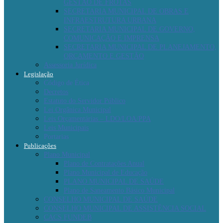
GESTÃO DE FROTAS
SECRETARIA MUNICIPAL DE OBRAS E
INFRAESTRUTURA URBANA
SECRETARIA MUNICIPAL DE GOVERNO,
COMUNICAÇÃO E IMPRENSA
SECRETARIA MUNICIPAL DE PLANEJAMENTO,
ORÇAMENTO E GESTÃO
Assessoria Jurídica
Legislação
Código de Ética
Decretos
Estatuto do Servidor Público
Lei Orgânica Municipal
Leis Orçamentárias – LDO/LOA/PPA
Leis Municipais
Portarias
Publicações
Plano Municipal
Plano de Contratações Anual
Plano Municipal de Educação
PLANO MUNICIPAL DE SAÚDE
Plano de Saneamento Básico Municipal
CONSELHO MUNICIPAL DE SAÚDE
CONSELHO MUNICIPAL DE ASSISTÊNCIA SOCIAL
CACS FUNDEB