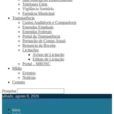
Telefones Úteis
Vigilância Sanitária
Farmácia Municipal
Transparência
Custos Auditáveis e Comparáveis
Emendas Estaduais
Emendas Federais
Portal da Transparência
Prestação de Contas Anual
Renuncia da Receita
Licitações
Avisos de Licitação
Editais de Licitação
Portal – MROSC
Mídia
Eventos
Notícias
Contato
Pesquisa
sábado, agosto 8, 2026
Prefeitura Municipal de Alpinópolis
Início