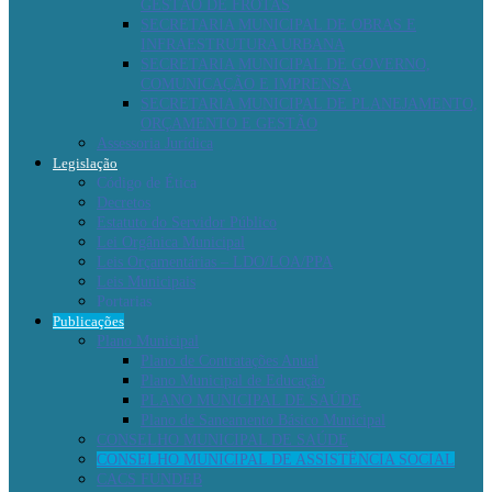
GESTÃO DE FROTAS
SECRETARIA MUNICIPAL DE OBRAS E
INFRAESTRUTURA URBANA
SECRETARIA MUNICIPAL DE GOVERNO,
COMUNICAÇÃO E IMPRENSA
SECRETARIA MUNICIPAL DE PLANEJAMENTO,
ORÇAMENTO E GESTÃO
Assessoria Jurídica
Legislação
Código de Ética
Decretos
Estatuto do Servidor Público
Lei Orgânica Municipal
Leis Orçamentárias – LDO/LOA/PPA
Leis Municipais
Portarias
Publicações
Plano Municipal
Plano de Contratações Anual
Plano Municipal de Educação
PLANO MUNICIPAL DE SAÚDE
Plano de Saneamento Básico Municipal
CONSELHO MUNICIPAL DE SAÚDE
CONSELHO MUNICIPAL DE ASSISTÊNCIA SOCIAL
CACS FUNDEB