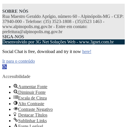
SOBRE NÓS
Rua Maestro Geraldo Aprígio, número 60 - Alpinópolis-MG - CEP:
37940-000 - Telefone: (35) 3523-1808 - (35)3523 1463 -
www.alpinopolis.mg.gov.br - Entre em contato:
prefeitura@alpinopolis.mg.gov.br
SIGA-NOS
Desenvolvido por 3G Net Soluções Web - www.3gnet.com.br
Social Chat is free, download and try it now
here!
Ir para o conteúdo
Abrir
a
barra
Accessibilidade
de
ferramentas
Aumentar Fonte
Diminuir Fonte
Escala de Cinza
Alto Contraste
Contraste Negativo
Destacar Títulos
Sublinhar Links
Fonte Legível