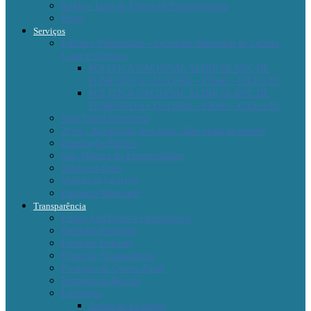
Saúde – Lista de Espera de Procedimentos
Sisop
Serviços
Editais e Publicações – Secretaria Municipal de Cultura,
Lazer e Turismo
POLITICA NACIONAL ALDIR BLANC DE
FOMENTO A CULTURA – PNAB – CICLO 01
POLITICA NACIONAL ALDIR BLANC DE
FOMENTO A CULTURA – PNAB – CICLO 02
Nota Fiscal Eletrônica
2ª via / Atualização de Guias/ Valor venal de imóvel
Iluminação Pública
Sala Mineira do Empreendedor
Telefones Úteis
Vigilância Sanitária
Farmácia Municipal
Transparência
Custos Auditáveis e Comparáveis
Emendas Estaduais
Emendas Federais
Portal da Transparência
Prestação de Contas Anual
Renuncia da Receita
Licitações
Avisos de Licitação