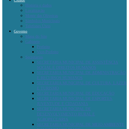
Cidade
História e dados
Localização
Monte das Oliveiras
Símbolos Municipais
Telefones Úteis
Governo
Mapa do Site
Gabinete
Prefeito
Vice-Prefeito
Secretarias
SECRETARIA MUNICIPAL DE ASSISTÊNCIA
SOCIAL E DIREITOS HUMANOS
SECRETARIA MUNICIPAL DE ADMINISTRAÇÃO
E RECURSOS HUMANOS
SECRETARIA MUNICIPAL DE CULTURA, LAZER
E TURISMO
SECRETARIA MUNICIPAL DE EDUCAÇÃO
SECRETARIA MUNICIPAL DE ESPORTES,
JUVENTUDE E CIDADANIA
SECRETARIA MUNICIPAL DE
DESENVOLVIMENTO RURAL E
AGROPECUÁRIA
SECRETARIA MUNICIPAL DE MEIO AMBIENTE