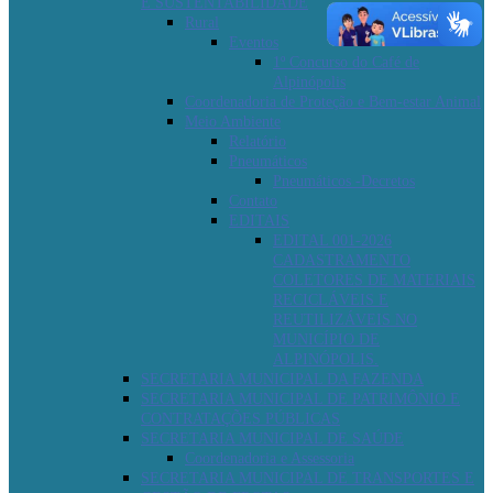
E SUSTENTABILIDADE
Rural
Eventos
1º Concurso do Café de
Alpinópolis
Coordenadoria de Proteção e Bem-estar Animal
Meio Ambiente
Relatório
Pneumáticos
Pneumáticos -Decretos
Contato
EDITAIS
EDITAL 001-2026
CADASTRAMENTO
COLETORES DE MATERIAIS
RECICLÁVEIS E
REUTILIZÁVEIS NO
MUNICÍPIO DE
ALPINÓPOLIS.
SECRETARIA MUNICIPAL DA FAZENDA
SECRETARIA MUNICIPAL DE PATRIMÔNIO E
CONTRATAÇÕES PÚBLICAS
SECRETARIA MUNICIPAL DE SAÚDE
Coordenadoria e Assessoria
SECRETARIA MUNICIPAL DE TRANSPORTES E