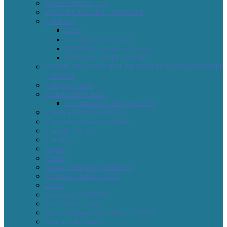
Governo Digital – Lei
LISTA DE ESPERA – CRECHES
CODEMA
ATAS
Legislação e resoluções
CODEMA – Aviso de Reunião
CODEMA – PUBLICAÇÕES
CONSELHO MUNICIPAL DE PROTEÇÃO AOS ANIMAIS
– COMPA
Código de Obras
Chamamento Público
Chamamento Público 001/2025
Código Tributário Municipal
Concursos e Processos Seletivos
Conselho Tutelar
Convênios
Digisus
Editais
Estudo de Impacto Vizinhança
Lei Paulo Gustavo – LPG
Leilão
Publicações – MROSC
Patrimônio Cultural
Política Nacional Aldir Blanc – PNAB
Relatório de Vistoria