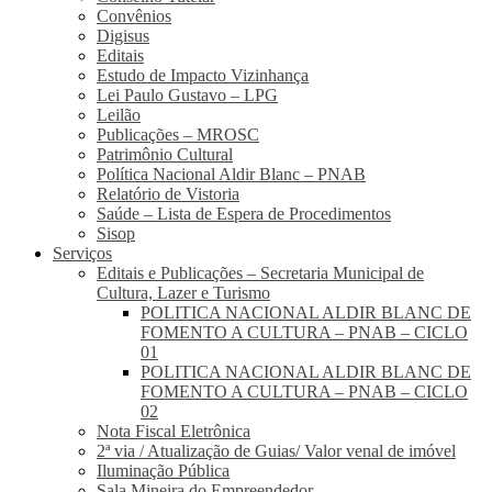
Convênios
Digisus
Editais
Estudo de Impacto Vizinhança
Lei Paulo Gustavo – LPG
Leilão
Publicações – MROSC
Patrimônio Cultural
Política Nacional Aldir Blanc – PNAB
Relatório de Vistoria
Saúde – Lista de Espera de Procedimentos
Sisop
Serviços
Editais e Publicações – Secretaria Municipal de
Cultura, Lazer e Turismo
POLITICA NACIONAL ALDIR BLANC DE
FOMENTO A CULTURA – PNAB – CICLO
01
POLITICA NACIONAL ALDIR BLANC DE
FOMENTO A CULTURA – PNAB – CICLO
02
Nota Fiscal Eletrônica
2ª via / Atualização de Guias/ Valor venal de imóvel
Iluminação Pública
Sala Mineira do Empreendedor