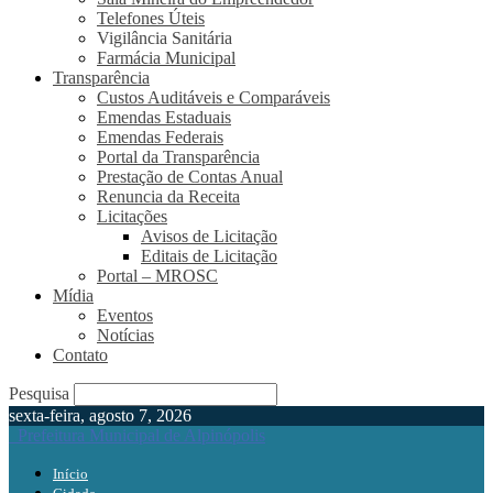
Telefones Úteis
Vigilância Sanitária
Farmácia Municipal
Transparência
Custos Auditáveis e Comparáveis
Emendas Estaduais
Emendas Federais
Portal da Transparência
Prestação de Contas Anual
Renuncia da Receita
Licitações
Avisos de Licitação
Editais de Licitação
Portal – MROSC
Mídia
Eventos
Notícias
Contato
Pesquisa
sexta-feira, agosto 7, 2026
Prefeitura Municipal de Alpinópolis
Início