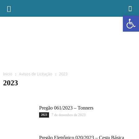
Abrir a
Inicio
Avisos de Licitação
2023
2023
2021
2022
2023
2024
Pregão 061/2023 – Tonners
2023
7 de dezembro de 2023
Pregão Eletrônico 020/2023 – Cesta Básica